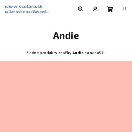
Prejsť
www.scolaro.sk
na
taliannske nadčasové
obsah
Nákupn
Hľadať
Prihlásenie
slnečníky SCOLARO
Andie
košík
Žiadne produkty značky
Andie
sa nenašli...
Z
á
p
ä
t
i
e