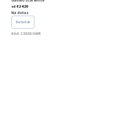
Galileo Starwhite
€2 420
od
Na dotaz
Detail
Kód:
C3030 GWR