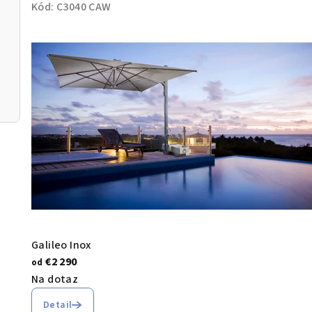
Kód:
C3040 CAW
Galileo Inox
€2 290
od
Na dotaz
Detail