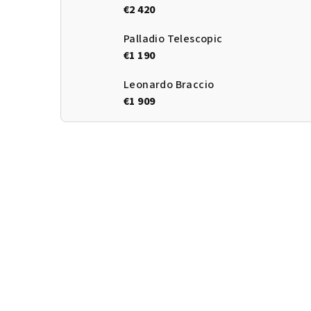
€2 420
Palladio Telescopic
€1 190
Leonardo Braccio
€1 909