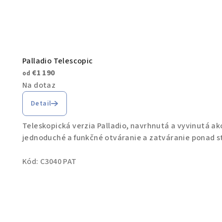
Palladio Telescopic
€1 190
od
Na dotaz
Detail
Teleskopická verzia Palladio, navrhnutá a vyvinutá a
jednoduché a funkčné otváranie a zatváranie ponad sto
Kód:
C3040 PAT