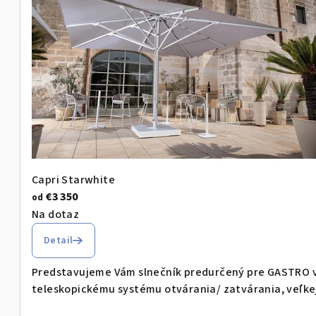
Capri Starwhite
€3 350
od
Na dotaz
Detail
Predstavujeme Vám slnečník predurčený pre GASTRO vy
teleskopickému systému otvárania/ zatvárania, veľkej 