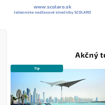
www.scolaro.sk
taliannske nadčasové slnečníky SCOLARO
S
C
Akčný t
O
Akcia
Tip
Tip
Tip
Tip
Tip
Tip
Tip
Tip
Tip
L
A
R