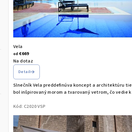
O
Vela
€669
od
Na dotaz
Detail
Slnečník Vela preddefinúva koncept a architektúru t
bol inšpirovaný morom a tvarovaný vetrom, čo vedie k 
Kód:
C2020 VSP