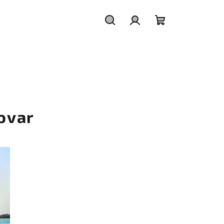
Hľadať
Prihlásenie
Nákupný
košík
ovar