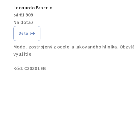
Leonardo Braccio
€1 909
od
Na dotaz
Detail
Model zostrojený z ocele a lakovaného hliníka. Obzvlá
využitie.
Kód:
C3030 LEB