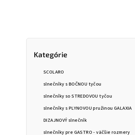
Prejsť
na
obsah
B
o
Kategórie
Preskočiť
kategórie
č
SCOLARO
n
slnečníky s BOČNOU tyčou
ý
slnečníky so STREDOVOU tyčou
p
slnečníky s PLYNOVOU pružinou GALAXIA
a
DIZAJNOVÝ slnečník
n
slnečníky pre GASTRO - väčšie rozmery