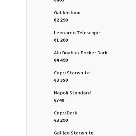
€669
Galileo Inox
€2 290
Leonardo Telescopic
€1 200
Alu Double/ Pocker Dark
€4 490
Capri Starwhite
€3 350
Napoli Standard
€740
Capri Dark
€3 290
Galileo Starwhite