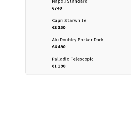
Napoli Standard
€740
Capri Starwhite
€3 350
Alu Double/ Pocker Dark
€4 490
Palladio Telescopic
€1 190