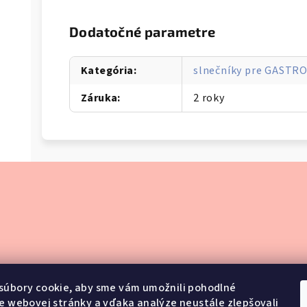
Dodatočné parametre
Kategória
:
slnečníky pre GASTRO
Záruka
:
2 roky
súbory cookie, aby sme vám umožnili pohodlné
e webovej stránky a vďaka analýze neustále zlepšovali