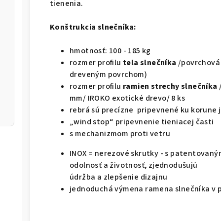
tienenia.
Konštrukcia slnečníka:
hmotnosť: 100 - 185 kg
rozmer profilu
tela slnečníka
/povrchová 
dreveným povrchom)
rozmer profilu
ramien strechy slnečníka
mm/ IROKO exotické drevo/ 8 ks
rebrá sú precízne pripevnené ku korune
„wind stop“ pripevnenie tieniacej časti
s mechanizmom proti vetru
INOX = nerezové skrutky - s patentovaný
odolnosť a životnosť, zjednodušujú
údržba a zlepšenie dizajnu
jednoduchá výmena ramena slnečníka v 