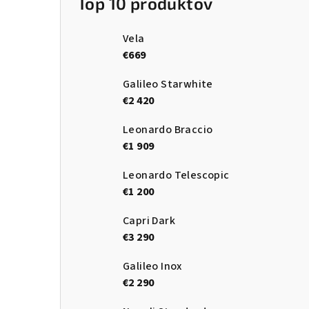
Top 10 produktov
Vela
€669
Galileo Starwhite
€2 420
Leonardo Braccio
€1 909
Leonardo Telescopic
€1 200
Capri Dark
€3 290
Galileo Inox
€2 290