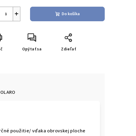
+
Do košíka
ač
Opýtať sa
Zdieľať
OLARO
rčné použitie/ vďaka obrovskej ploche