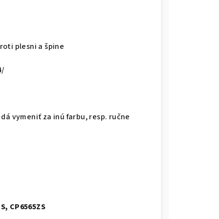
oti plesni a špine
4/
dá vymeniť za inú farbu, resp. ručne
BS, CP6565ZS