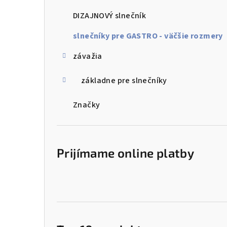
a
DIZAJNOVÝ slnečník
n
slnečníky pre GASTRO - väčšie rozmery
e
l
závažia
základne pre slnečníky
Značky
Prijímame online platby