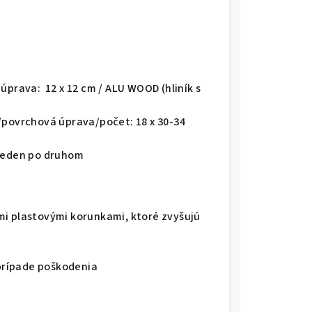
úprava: 12 x 12 cm / ALU WOOD (hliník s
/povrchová úprava/počet: 18 x 30-34
 jeden po druhom
mi plastovými korunkami, ktoré zvyšujú
prípade poškodenia