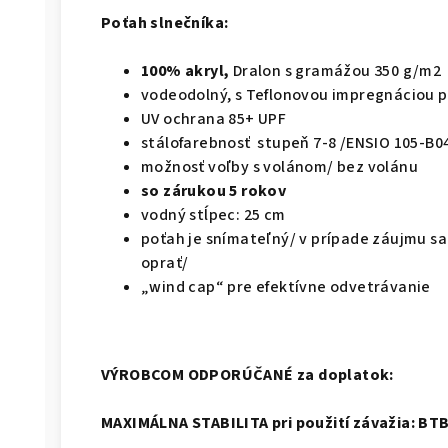
Poťah slnečníka:
100% akryl,
Dralon s gramážou 350 g/m2
vodeodolný, s Teflonovou impregnáciou pr
UV ochrana 85+ UPF
stálofarebnosť stupeň 7-8 /ENSIO 105-B0
možnosť voľby s volánom/ bez volánu
so zárukou 5 rokov
vodný stĺpec: 25 cm
poťah je snímateľný/ v prípade záujmu sa 
oprať/
„wind cap“ pre efektívne odvetrávanie
VÝROBCOM ODPORÚČANÉ za doplatok:
MAXIMÁLNA STABILITA pri použití závažia: BT