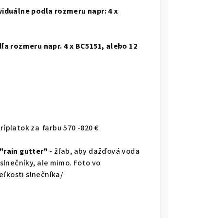
iduálne podľa rozmeru napr: 4 x
a rozmeru napr. 4 x BC5151, alebo 12
ríplatok za farbu 570 -820 €
"rain gutter"
- žľab, aby dažďová voda
lnečníky, ale mimo. Foto vo
veľkosti slnečníka/