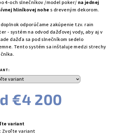
bo 4-och slnečníkov /model poker/
na jednej
ívnej hliníkovej nohe
s dreveným dekorom.
 doplnok odporúčame zakúpenie tzv. rain
ter - systém na odvod dažďovej vody, aby aj v
pade dažďa sa pod slnečníkom sedelo
jemne. Tento systém sa inštaluje medzi strechy
ečníka.
IANT:
od
€4 200
notková
a:
ľte variant
:
Zvoľte variant