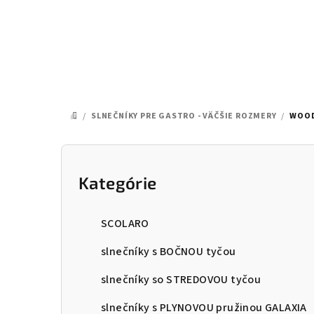
Prejsť
na
obsah
/
SLNEČNÍKY PRE GASTRO - VÄČŠIE ROZMERY
/
WOOD
DOMOV
B
o
Kategórie
Preskočiť
kategórie
č
SCOLARO
n
slnečníky s BOČNOU tyčou
ý
slnečníky so STREDOVOU tyčou
p
slnečníky s PLYNOVOU pružinou GALAXIA