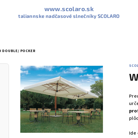
www.scolaro.sk
taliannske nadčasové slnečníky SCOLARO
 DOUBLE/ POCKER
SCO
W
Pre
urč
pro
plôc
Ide