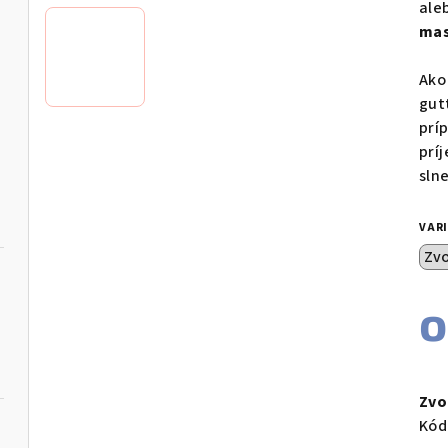
ale
mas
Ako
gut
prí
prí
sln
VAR
Jed
cen
Zvo
Kód