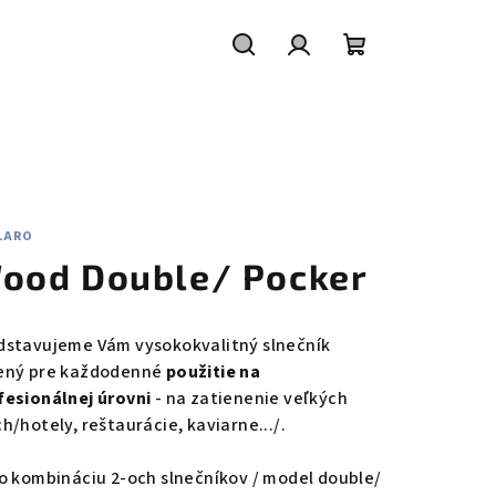
Hľadať
Prihlásenie
Nákupný
košík
LARO
ood Double/ Pocker
dstavujeme Vám vysokokvalitný slnečník
ený pre každodenné
použitie na
fesionálnej úrovni
- na zatienenie veľkých
h/hotely, reštaurácie, kaviarne.../.
 o kombináciu 2-och slnečníkov / model double/